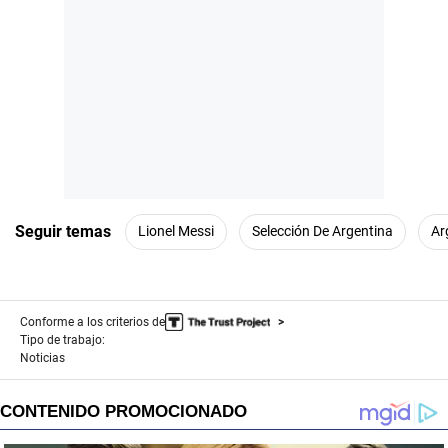
Seguir temas
Lionel Messi
Selección De Argentina
Ar
Conforme a los criterios de
Tipo de trabajo:
Noticias