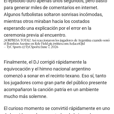
El episodio duró apenas unos segundos, pero bastó
para generar miles de comentarios en internet.
Algunos futbolistas soltaron sonrisas incómodas,
mientras otros miraban hacia los costados
esperando una explicación por el error en la
ceremonia previa al encuentro.
¡SORPRESA TOTAL! Así reaccionaron los jugadores de Argentina cuando sonó
el Bombón Asesino en Kyle Field
pic.twitter.com/AoJacetQtd
— TyC Sports (@TyCSports)
June 7, 2026
Finalmente, el DJ corrigió rápidamente la
equivocación y el himno nacional argentino
comenzó a sonar en el recinto texano. Eso sí, tanto
los jugadores como gran parte del público presente
acompañaron la canción patria en un ambiente
mucho más solemne.
El curioso momento se convirtió rápidamente en uno