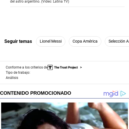
del astro argentino. (Video: Latina TV)
n
u
t
e
s
,
3
s
e
Seguir temas
Lionel Messi
Copa América
Selección A
c
o
n
d
s
Conforme a los criterios de
Tipo de trabajo:
Análisis