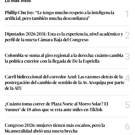
Lo más visto
1
Phillip Chu Joy: “Le tengo mucho respeto a la inteligencia
artificial, pero también mucha desconfianza”
2
Diputados 2026-2031: Esta es la experiencia, nivel académico y
perfil de la nueva Cámara Baja del Congreso
3
Colombia se suma al giro regional a la derecha: cuánto cambia
la política exterior con la llegada de De la Espriella
4
Carril bidireccional del corredor Azul: Las razones detrás de la
postergación del cambio de sentido de la Av. Arequipa por parte
de la ATU
5
¿Cuánto toma correr de Plaza Norte al Morro Solar? El
‘runner’ de 18 años que se reta ante miles en TikTok
6
Congreso 2026: mujeres tienen más escaños, pero la
bicameralidad abrió una nueva brecha