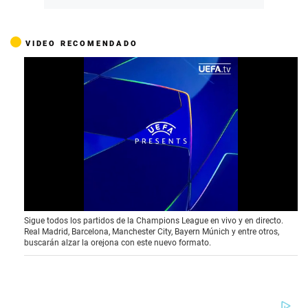
VIDEO RECOMENDADO
0
Sigue todos los partidos de la Champions League en vivo y en directo.
o
Real Madrid, Barcelona, Manchester City, Bayern Múnich y entre otros,
f
buscarán alzar la orejona con este nuevo formato.
3
9
s
e
c
o