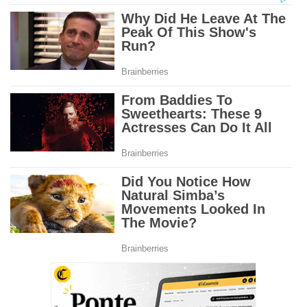
n
d
s