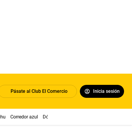
Pásate al Club El Comercio
Inicia sesión
chu
Corredor azul
Dólar
Congreso
Nasca
Acuña
Toled