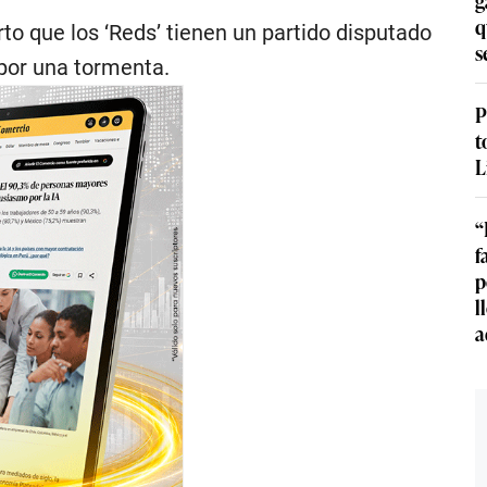
q
rto que los ‘Reds’ tienen un partido disputado
s
 por una tormenta.
P
t
L
“
f
p
l
a