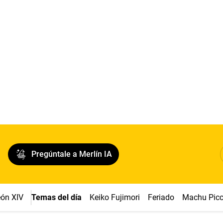
Pregúntale a Merlín IA
ón XIV
Temas del día
Keiko Fujimori
Feriado
Machu Pic