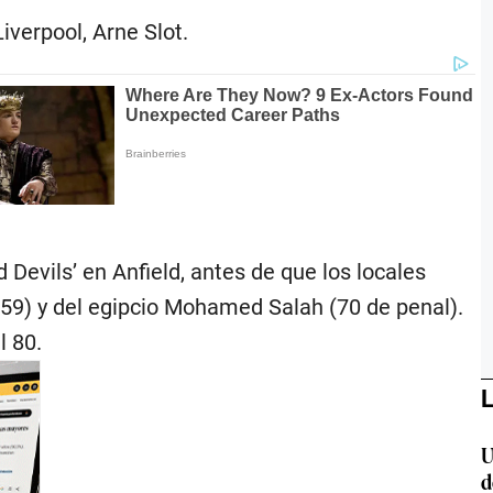
verpool, Arne Slot.
 Devils’ en Anfield, antes de que los locales
59) y del egipcio Mohamed Salah (70 de penal).
l 80.
L
U
d