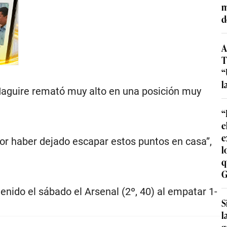
m
d
A
T
“
l
y Maguire remató muy alto en una posición muy
“
e
e
or haber dejado escapar estos puntos en casa”,
l
q
G
enido el sábado el Arsenal (2º, 40) al empatar 1-
S
l
g