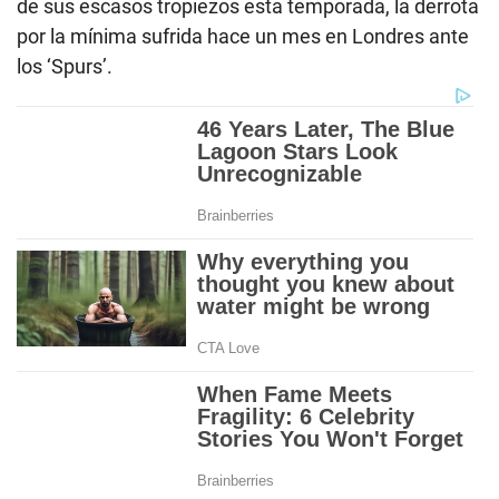
de sus escasos tropiezos esta temporada, la derrota
por la mínima sufrida hace un mes en Londres ante
los ‘Spurs’.