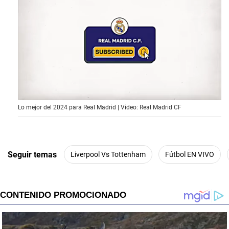
1
Lo mejor del 2024 para Real Madrid | Video: Real Madrid CF
s
e
c
o
n
d
Seguir temas
Liverpool Vs Tottenham
Fútbol EN VIVO
o
f
1
5
m
i
n
u
t