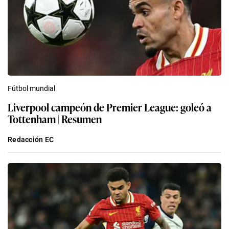
Fútbol mundial
Liverpool campeón de Premier League: goleó a
Tottenham | Resumen
Redacción EC