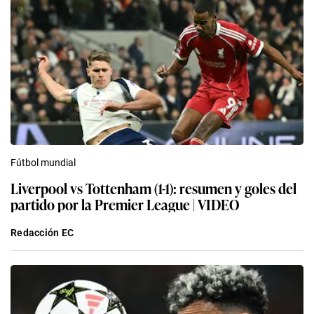
Fútbol mundial
Liverpool vs Tottenham (1-1): resumen y goles del
partido por la Premier League | VIDEO
Redacción EC