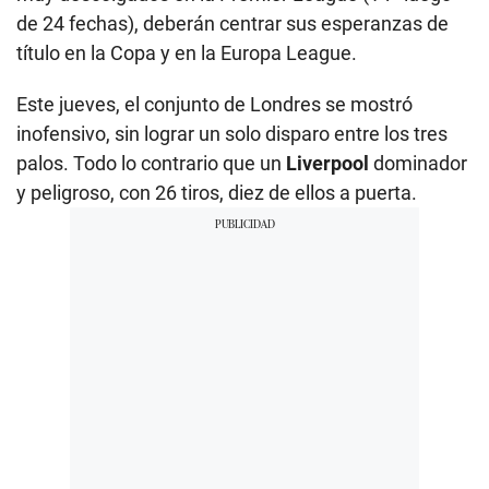
de 24 fechas), deberán centrar sus esperanzas de
título en la Copa y en la Europa League.
Este jueves, el conjunto de Londres se mostró
inofensivo, sin lograr un solo disparo entre los tres
palos. Todo lo contrario que un
Liverpool
dominador
y peligroso, con 26 tiros, diez de ellos a puerta.