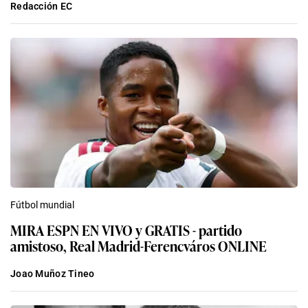
Redacción EC
Fútbol mundial
MIRA ESPN EN VIVO y GRATIS - partido
amistoso, Real Madrid-Ferencváros ONLINE
Joao Muñoz Tineo