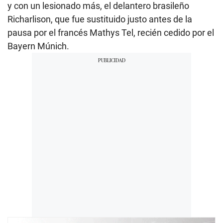
y con un lesionado más, el delantero brasileño
Richarlison, que fue sustituido justo antes de la
pausa por el francés Mathys Tel, recién cedido por el
Bayern Múnich.