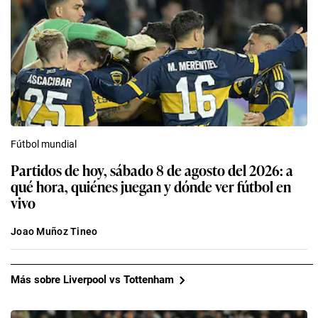
Fútbol mundial
Partidos de hoy, sábado 8 de agosto del 2026: a
qué hora, quiénes juegan y dónde ver fútbol en
vivo
Joao Muñoz Tineo
Más sobre Liverpool vs Tottenham