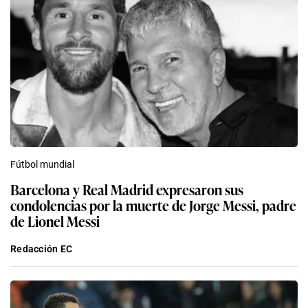
Fútbol mundial
Barcelona y Real Madrid expresaron sus
condolencias por la muerte de Jorge Messi, padre
de Lionel Messi
Redacción EC