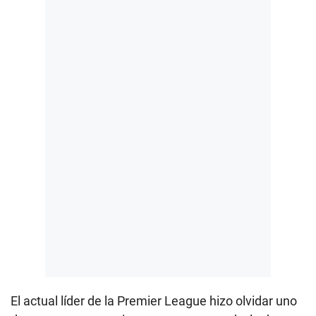
El actual líder de la Premier League hizo olvidar uno