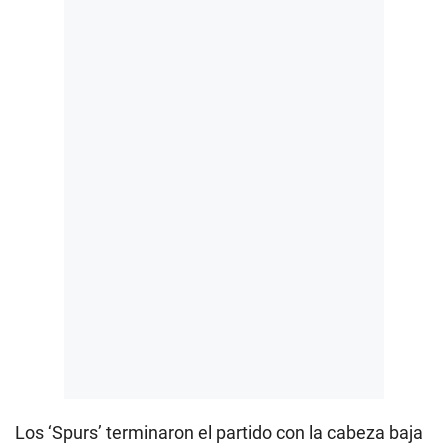
Los ‘Spurs’ terminaron el partido con la cabeza baja