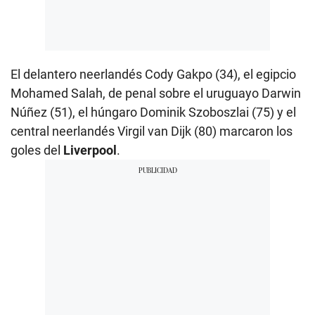
El delantero neerlandés Cody Gakpo (34), el egipcio
Mohamed Salah, de penal sobre el uruguayo Darwin
Núñez (51), el húngaro Dominik Szoboszlai (75) y el
central neerlandés Virgil van Dijk (80) marcaron los
goles del
Liverpool
.