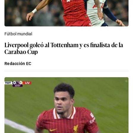
Fútbol mundial
Liverpool goleó al Tottenham y es finalista de la
Carabao Cup
Redacción EC