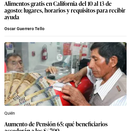
Alimentos gratis en California del 10 al 13 de
agosto: lugares, horarios y requisitos para recibir
ayuda
Oscar Guerrero Tello
Quién
Aumento de Pensión 65: qué beneficiarios
accederán a los S/ 700