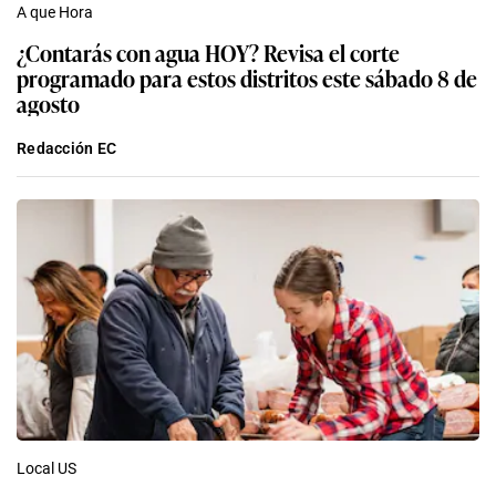
A que Hora
¿Contarás con agua HOY? Revisa el corte
programado para estos distritos este sábado 8 de
agosto
Redacción EC
Local US