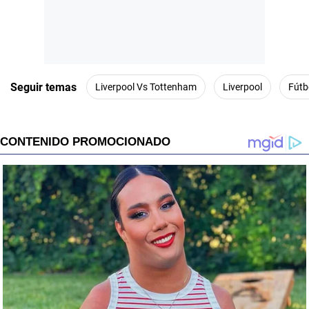
s
Seguir temas
Liverpool Vs Tottenham
Liverpool
Fútb