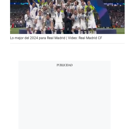
0
Lo mejor del 2024 para Real Madrid | Video: Real Madrid CF
o
f
1
5
m
i
n
u
t
e
s
,
2
1
s
e
c
o
n
d