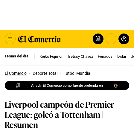
Temas del día
Keiko Fujimori
Betssy Chávez
Feriados
Dólar
J
El Comercio
·
Deporte Total
·
Futbol Mundial
Añadir El Comercio como fuente preferida en
Liverpool campeón de Premier
League: goleó a Tottenham |
Resumen