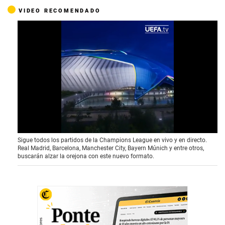
VIDEO RECOMENDADO
1
Sigue todos los partidos de la Champions League en vivo y en directo.
s
Real Madrid, Barcelona, Manchester City, Bayern Múnich y entre otros,
e
buscarán alzar la orejona con este nuevo formato.
c
o
n
d
o
f
3
9
s