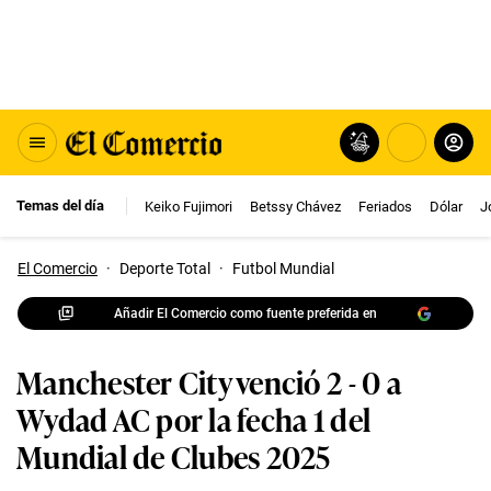
Temas del día
Keiko Fujimori
Betssy Chávez
Feriados
Dólar
J
El Comercio
·
Deporte Total
·
Futbol Mundial
Añadir El Comercio como fuente preferida en
Manchester City venció 2 - 0 a
Wydad AC por la fecha 1 del
Mundial de Clubes 2025