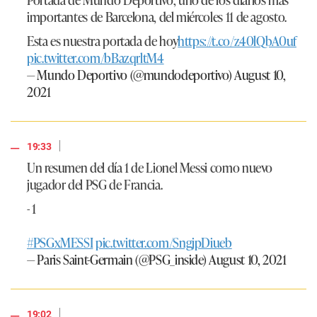
importantes de Barcelona, del miércoles 11 de agosto.
Esta es nuestra portada de hoy
https://t.co/z40lQbA0uf
pic.twitter.com/bBazqrltM4
— Mundo Deportivo (@mundodeportivo)
August 10,
2021
|
19:33
Un resumen del día 1 de Lionel Messi como nuevo
jugador del PSG de Francia.
- 1
#PSGxMESSI
pic.twitter.com/SngjpDiueb
— Paris Saint-Germain (@PSG_inside)
August 10, 2021
|
19:02