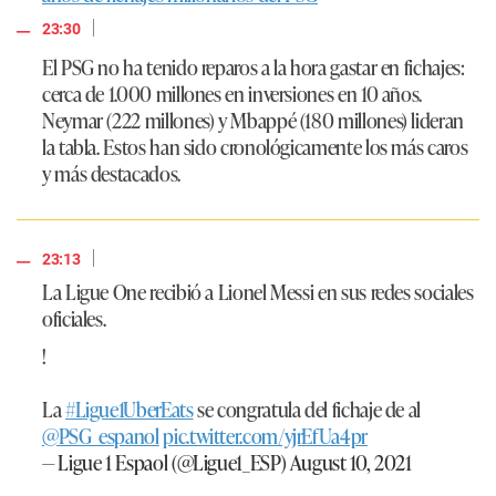
|
23:30
El PSG no ha tenido reparos a la hora gastar en fichajes:
cerca de 1.000 millones en inversiones en 10 años.
Neymar (222 millones) y Mbappé (180 millones) lideran
la tabla. Estos han sido cronológicamente los más caros
y más destacados.
|
23:13
La Ligue One recibió a Lionel Messi en sus redes sociales
oficiales.
!
La
#Ligue1UberEats
se congratula del fichaje de al
@PSG_espanol
pic.twitter.com/yjrEfUa4pr
— Ligue 1 Espaol (@Ligue1_ESP)
August 10, 2021