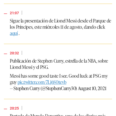
|
21:07
Sigue la presentación de Lionel Messi desde el Parque de
los Príncipes, este miércoles 11 de agosto, dando click
aquí
.
|
20:32
Publicación de Stephen Curry, estrella de la NBA, sobre
Lionel Messi y el PSG.
Messi has some good taste I see. Good luck at PSG my
guy
pic.twitter.com/7Lj6S0tevb
— Stephen Curry (@StephenCurry30)
August 10, 2021
|
20:25
Portada de Mundo Deportivo, uno de los diarios más