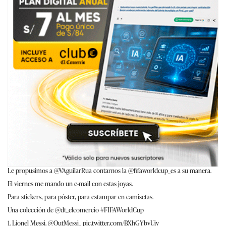
Le propusimos a
@VAguilarRua
contarnos la
@fifaworldcup_es
a su manera.
El viernes me mando un e-mail con estas joyas.
Para stickers, para póster, para estampar en camisetas.
Una colección de
@dt_elcomercio
#FIFAWorldCup
1. Lionel Messi.
@OutMessi_
pic.twitter.com/BXhGYbvUjy