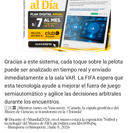
Gracias a este sistema, cada toque sobre la pelota
puede ser analizado en tiempo real y enviado
inmediatamente a la sala VAR. La FIFA espera que
esta tecnología ayude a mejorar el fuera de juego
semiautomático y agilice las decisiones arbitrales
durante los encuentros.
🇨🇦🏛️ ¡Mientras tanto, en Vancouver,
#Canada
, la cúpula geodésica del
Museo de Ciencias se transformó en la
#Trionda
!
⚽ Durante el
#Mundial2026
, en el museo estará la exposición "Fútbol y
tecnología" del Museo de FIFA
pic.twitter.com/klw38WejSq
— Histoporte (@histoporte_)
June 8, 2026