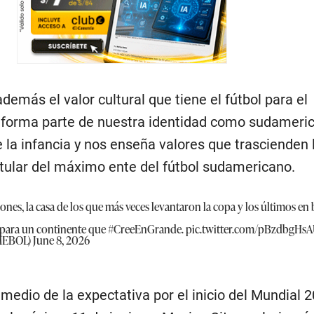
más el valor cultural que tiene el fútbol para el
ol forma parte de nuestra identidad como sudameri
a infancia y nos enseña valores que trascienden 
itular del máximo ente del fútbol sudamericano.
es, la casa de los que más veces levantaron la copa y los últimos en b
para un continente que
#CreeEnGrande
.
pic.twitter.com/pBzdbgHs
MEBOL)
June 8, 2026
edio de la expectativa por el inicio del Mundial 2