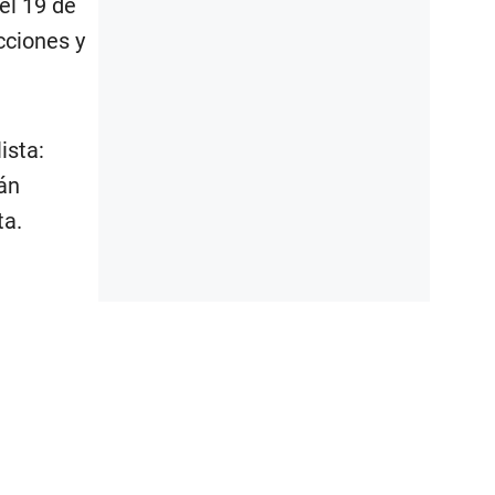
el 19 de
cciones y
ista:
án
ta.