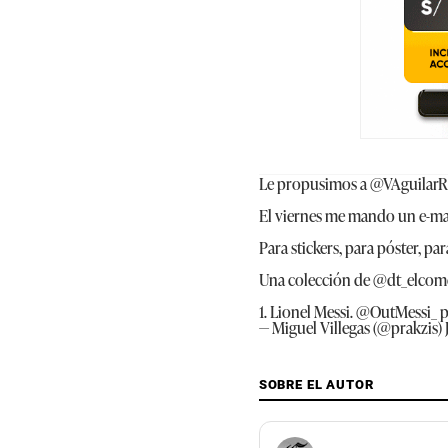
Le propusimos a
@VAguilar
El viernes me mando un e-mail
Para stickers, para póster, pa
Una colección de
@dt_elcom
1. Lionel Messi.
@OutMessi_
p
— Miguel Villegas (@prakzis)
SOBRE EL AUTOR