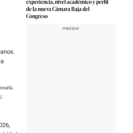
experiencia, nivel académico y perfil
de la nueva Cámara Baja del
Congreso
canos.
la
esarla.​
AU
026,