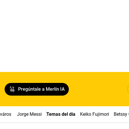
Pregúntale a Merlín IA
cváros
Jorge Messi
Temas del día
Keiko Fujimori
Betssy