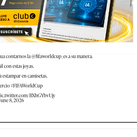
Rua
contarnos la
@fifaworldcup_es
a su manera.
 con estas joyas.
ra estampar en camisetas.
ercio
#FIFAWorldCup
ic.twitter.com/BXhGYbvUjy
June 8, 2026