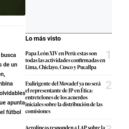
Lo más visto
1
Papa León XIV en Perú: estas son
 busca
todas las actividades confirmadas en
s de un
Lima, Chiclayo, Cusco y Pucallpa
ón,
2
Exdirigente del Movadef ya no será
ombina
el representante de JP en Ética:
olvidables
entretelones de los acuerdos
ue apunta
iniciales sobre la distribución de las
comisiones
el fútbol
Aerolíneas responden a LAP sobre la