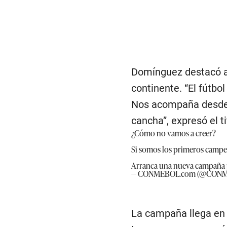
Domínguez destacó ade
continente. “El fútb
Nos acompaña desde l
cancha”, expresó el t
¿Cómo no vamos a creer?​
Si somos los primeros campeon
Arranca una nueva campaña 
— CONMEBOL.com (@CON
La campaña llega en m