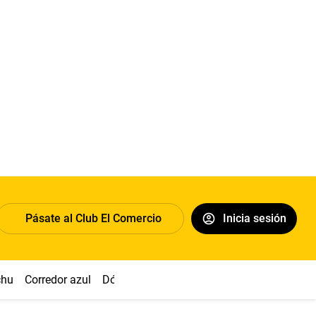
Pásate al Club El Comercio
Inicia sesión
chu
Corredor azul
Dólar
Congreso
Nasca
Acuña
Toled