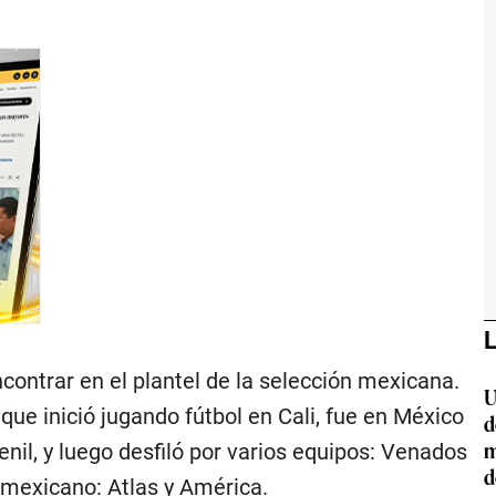
L
contrar en el plantel de la selección mexicana.
U
que inició jugando fútbol en Cali, fue en México
d
m
il, y luego desfiló por varios equipos: Venados
d
 mexicano: Atlas y América.