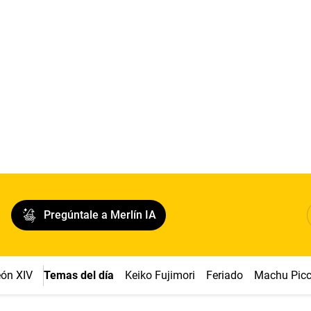
Pregúntale a Merlín IA
ón XIV
Temas del día
Keiko Fujimori
Feriado
Machu Pic