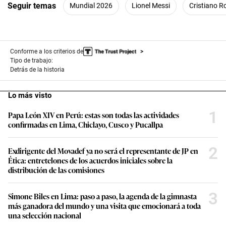
Seguir temas
Mundial 2026
Lionel Messi
Cristiano R
Conforme a los criterios de
Tipo de trabajo:
Detrás de la historia
Lo más visto
1
Papa León XIV en Perú: estas son todas las actividades
confirmadas en Lima, Chiclayo, Cusco y Pucallpa
2
Exdirigente del Movadef ya no será el representante de JP en
Ética: entretelones de los acuerdos iniciales sobre la
distribución de las comisiones
3
Simone Biles en Lima: paso a paso, la agenda de la gimnasta
más ganadora del mundo y una visita que emocionará a toda
una selección nacional