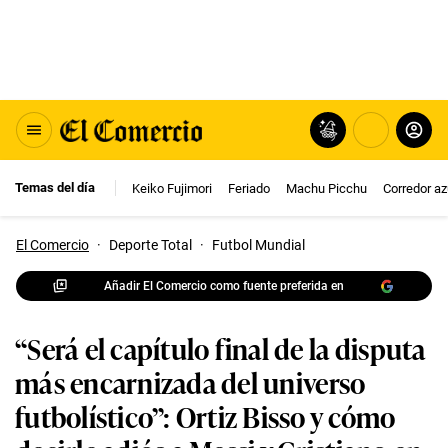
Temas del día
Keiko Fujimori
Feriado
Machu Picchu
Corredor az
El Comercio
·
Deporte Total
·
Futbol Mundial
Añadir El Comercio como fuente preferida en
“Será el capítulo final de la disputa
más encarnizada del universo
futbolístico”: Ortiz Bisso y cómo