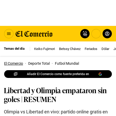
Temas del día
Keiko Fujimori
Betssy Chávez
Feriados
Dólar
J
El Comercio
·
Deporte Total
·
Futbol Mundial
Añadir El Comercio como fuente preferida en
Libertad y Olimpia empataron sin
goles | RESUMEN
Olimpia vs Libertad en vivo: partido online gratis en