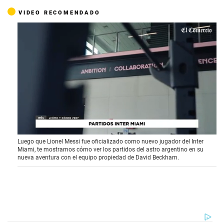
VIDEO RECOMENDADO
0
Luego que Lionel Messi fue oficializado como nuevo jugador del Inter
s
Miami, te mostramos cómo ver los partidos del astro argentino en su
e
nueva aventura con el equipo propiedad de David Beckham.
c
o
n
d
s
o
f
1