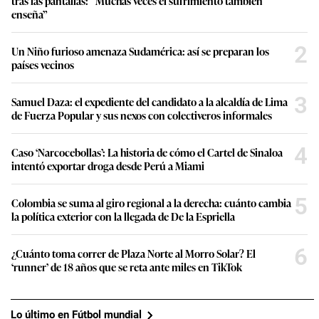
tras las pantallas: “Muchas veces el sufrimiento también
enseña”
2
Un Niño furioso amenaza Sudamérica: así se preparan los
países vecinos
3
Samuel Daza: el expediente del candidato a la alcaldía de Lima
de Fuerza Popular y sus nexos con colectiveros informales
4
Caso ‘Narcocebollas’: La historia de cómo el Cartel de Sinaloa
intentó exportar droga desde Perú a Miami
5
Colombia se suma al giro regional a la derecha: cuánto cambia
la política exterior con la llegada de De la Espriella
6
¿Cuánto toma correr de Plaza Norte al Morro Solar? El
‘runner’ de 18 años que se reta ante miles en TikTok
Lo último en Fútbol mundial