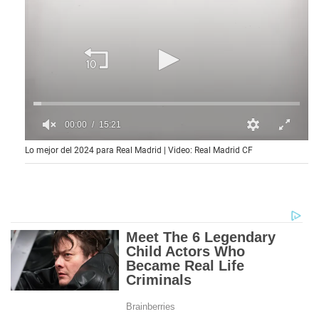
00:00
15:21
0
Lo mejor del 2024 para Real Madrid | Video: Real Madrid CF
o
f
1
5
m
i
n
u
t
e
s
,
2
1
s