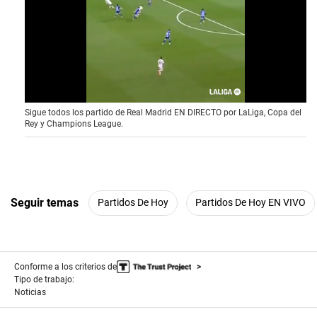
0
Sigue todos los partido de Real Madrid EN DIRECTO por LaLiga, Copa del
o
Rey y Champions League.
f
1
2
s
e
c
o
Seguir temas
Partidos De Hoy
Partidos De Hoy EN VIVO
n
d
s
Conforme a los criterios de
Tipo de trabajo:
Noticias