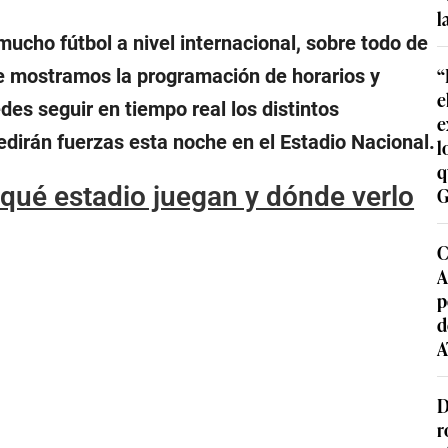
l
mucho fútbol a nivel internacional, sobre todo de
“
e mostramos la programación de horarios y
e
es seguir en tiempo real los distintos
e
dirán fuerzas esta noche en el Estadio Nacional.
l
q
 qué estadio juegan y dónde verlo
G
C
A
p
d
A
D
r