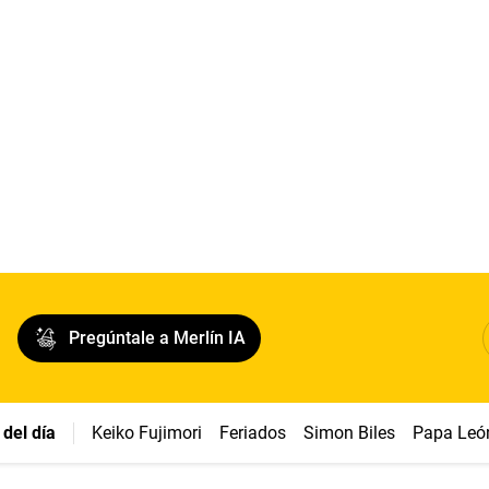
Pregúntale a Merlín IA
del día
Keiko Fujimori
Feriados
Simon Biles
Papa Leó