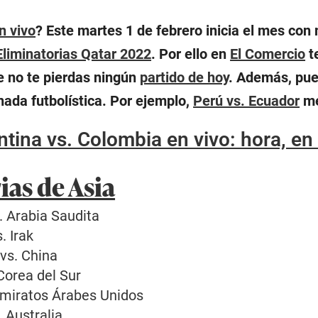
n vivo
? Este martes 1 de febrero inicia el mes con 
Eliminatorias Qatar 2022
. Por ello en
El Comercio
t
e no te pierdas ningún
partido de hoy
. Además, pued
rnada futbolística. Por ejemplo,
Perú vs. Ecuador
me
tina vs. Colombia en vivo: hora, en
ias de Asia
. Arabia Saudita
. Irak
vs. China
 Corea del Sur
 Emiratos Árabes Unidos
 Australia