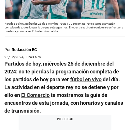
Partidos de hoy, miércoles 25 de diciembre - Guia TV y streaming: revisa la programación
completa de todos los partidos que se juegan hoy. Encuentra aquí qué equipos se enfrentan, a
qué hora y dónde ver fútbol en vivo del día.
Por
Redacción EC
25/12/2024, 11:43 a.m.
Partidos de hoy, miércoles 25 de diciembre del
2024: no te pierdas la programación completa de
los partidos de hoy para ver
fútbol en vivo
del día.
La actividad en el deporte rey no se detiene y por
ello en
El Comercio
te mostramos la guía de
encuentros de esta jornada, con horarios y canales
de transmisión.