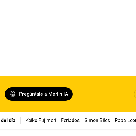
Pregúntale a Merlín IA
del día
Keiko Fujimori
Feriados
Simon Biles
Papa Leó