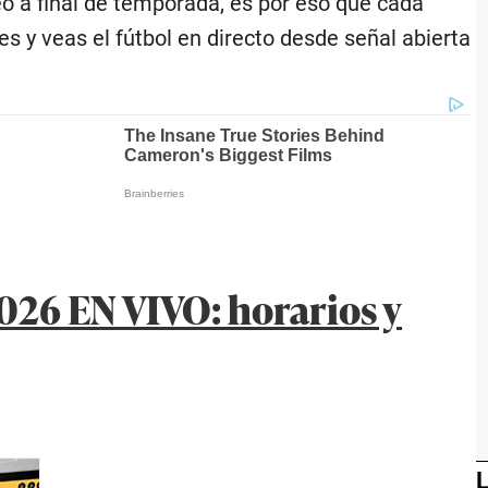
feo a final de temporada, es por eso que cada
s y veas el fútbol en directo desde señal abierta
2026 EN VIVO: horarios y
L