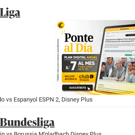
aLiga
do vs Espanyol ESPN 2, Disney Plus
 Bundesliga
lin vs Borussia M’gladbach Disney Plus