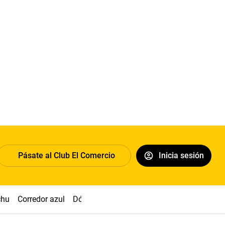
Pásate al Club El Comercio
Inicia sesión
chu
Corredor azul
Dólar
Congreso
Nasca
Acuña
Toled