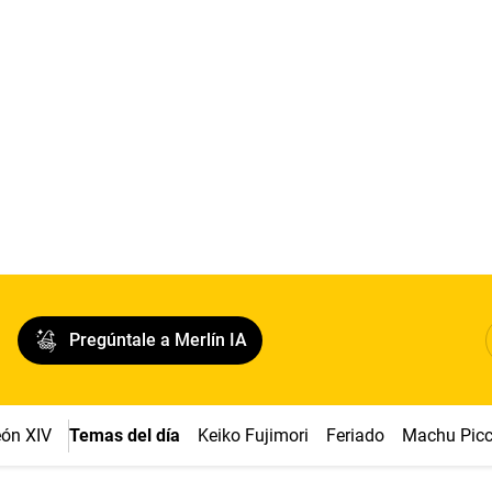
Pregúntale a Merlín IA
ón XIV
Temas del día
Keiko Fujimori
Feriado
Machu Pic