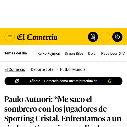
Temas del día
Keiko Fujimori
Simon Biles
Dólar
Papa León XIV
El Comercio
·
Deporte Total
·
Futbol Mundial
Añadir El Comercio como fuente preferida en
Paulo Autuori: “Me saco el
sombrero con los jugadores de
Sporting Cristal. Enfrentamos a un