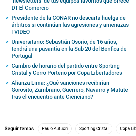
‘newsletters’ de tus equipos favoritos que ofrece
DT El Comercio
Presidente de la CONAR no descarta huelga de
árbitros si continúan las agresiones y amenazas
| VIDEO
Universitario: Sebastián Osorio, de 16 años,
tendrá una pasantía en la Sub 20 del Benfica de
Portugal
Cambio de horario del partido entre Sporting
Cristal y Cerro Porteño por Copa Libertadores
Alianza Lima: ¿Qué sanciones recibirían
Gorosito, Zambrano, Guerrero, Navarro y Matute
tras el encuentro ante Cienciano?
Seguir temas
Paulo Autuori
Sporting Cristal
Copa Li