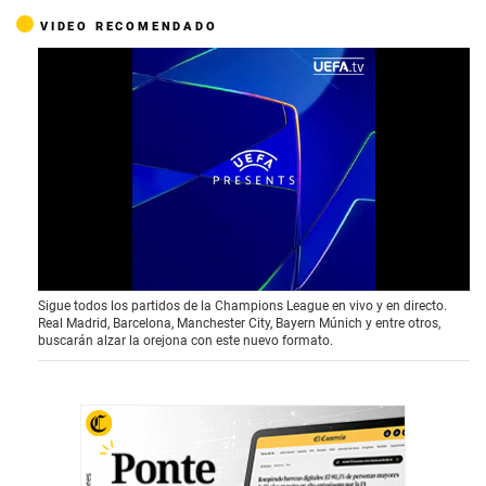
VIDEO RECOMENDADO
0
Sigue todos los partidos de la Champions League en vivo y en directo.
o
Real Madrid, Barcelona, Manchester City, Bayern Múnich y entre otros,
f
buscarán alzar la orejona con este nuevo formato.
3
9
s
e
c
o
n
d