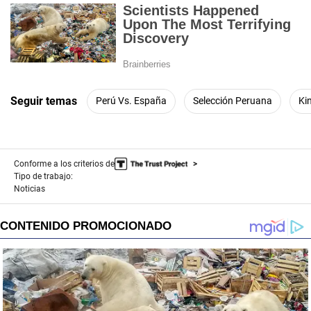
Seguir temas
Perú Vs. España
Selección Peruana
Ki
Conforme a los criterios de
Tipo de trabajo:
Noticias