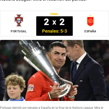
FINAL
2
2
x
Penales: 5-3
PORTUGAL
ESPAÑA
Portugal derrotó por penales a España en la final de la Nations League. Mira el