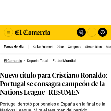
Temas del día
Keiko Fujimori
Dólar
Congreso
Simon Biles
Mac
El Comercio
·
Deporte Total
·
Futbol Mundial
Nuevo título para Cristiano Ronaldo:
Portugal se consagra campeón de la
Nations League | RESUMEN
Portugal derrotó por penales a España en la final de la
Nations League. Mira el resumen del partido.