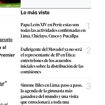
Lo más visto
1
Papa León XIV en Perú: estas son
todas las actividades confirmadas en
Lima, Chiclayo, Cusco y Pucallpa
arcelo
 al
2
Exdirigente del Movadef ya no será
el representante de JP en Ética:
 Premier
entretelones de los acuerdos
iniciales sobre la distribución de las
comisiones
ar”
3
Simone Biles en Lima: paso a paso,
la agenda de la gimnasta más
ganadora del mundo y una visita
que emocionará a toda una
n el