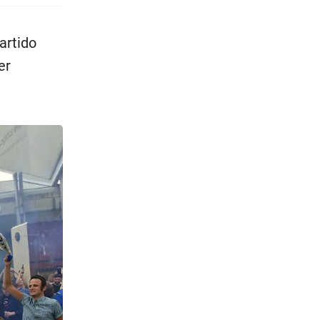
artido
er