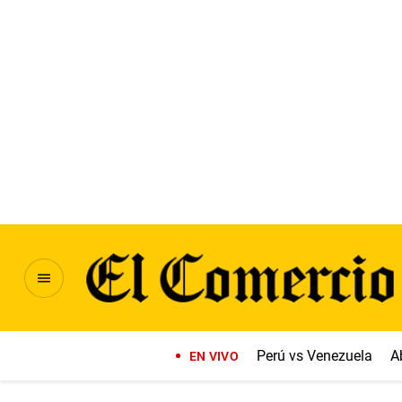
Perú vs Venezuela
A
EN VIVO