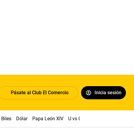
Pásate al Club El Comercio
Inicia sesión
Biles
Dólar
Papa León XIV
U vs Cristal
Congreso
Mach