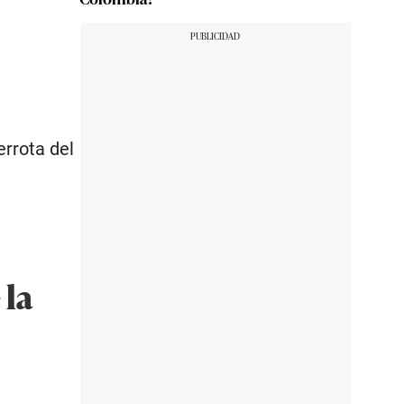
errota del
 la