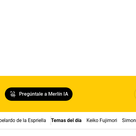
Pregúntale a Merlín IA
belardo de la Espriella
Temas del día
Keiko Fujimori
Simon 