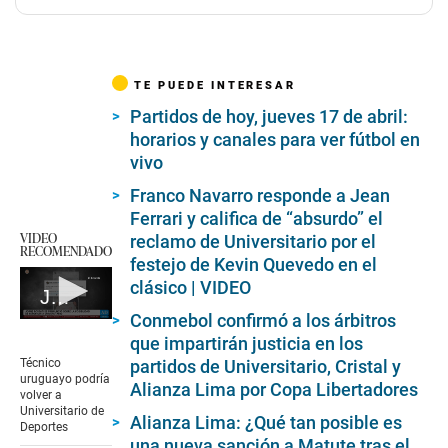
TE PUEDE INTERESAR
Partidos de hoy, jueves 17 de abril:
horarios y canales para ver fútbol en
vivo
Franco Navarro responde a Jean
Ferrari y califica de “absurdo” el
VIDEO
reclamo de Universitario por el
RECOMENDADO
festejo de Kevin Quevedo en el
clásico | VIDEO
Jorge Fossati y su posible retorno a la 'U'
Conmebol confirmó a los árbitros
0
seconds
que impartirán justicia en los
of
Técnico
partidos de Universitario, Cristal y
1
uruguayo podría
Alianza Lima por Copa Libertadores
minute,
volver a
22
Universitario de
Alianza Lima: ¿Qué tan posible es
seconds
Deportes
una nueva sanción a Matute tras el