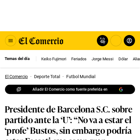
Temas del día
Keiko Fujimori
Feriados
Jorge Messi
Dólar
Ali
El Comercio
·
Deporte Total
·
Futbol Mundial
Añadir El Comercio como fuente preferida en
Presidente de Barcelona S.C. sobre
partido ante la ‘U’: “No va a estar el
‘profe’ Bustos, sin embargo podría