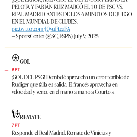
PELOTA Y FABIÁN RUIZ MARCÓ EL 1-0 DE PSG VS.
REAL MADRID ANTES DE LOS 6 MINUTOS DE JUEGO
EN EL MUNDIAL DE CLUBES.
pic.twitter.com/J0yuFteaFA
— SportsCenter (@SC_ESPN)
July 9, 2025
GOL
9 PT
¡GOL DEL PSG!
Dembelé aprovecha un error terrible de
Rudiger que falla en salida. El francés aprovecha en
velocidad y vence en el mano a mano a Courtois.
REMATE
7 PT
Responde el
Real Madrid
. Remate de Vinicius y