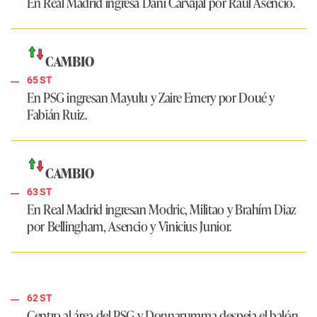
En
Real Madrid
ingresa Dani Carvajal por Raúl Asencio.
CAMBIO
65 ST
En
PSG
ingresan Mayulu y Zaire Emery por Doué y
Fabián Ruiz.
CAMBIO
63 ST
En
Real Madrid
ingresan Modric, Militao y Brahím Diaz
por Bellingham, Asencio y Vinicius Junior.
62 ST
Centro al área del
PSG
y Donnarumma despeja el balón