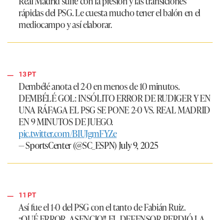
Real Madrid
sufre con la presión y las transiciones
rápidas del
PSG
. Le cuesta mucho tener el balón en el
mediocampo y así elaborar.
13 PT
Dembélé anota el 2-0 en menos de 10 minutos.
DEMBÉLÉ GOL: INSÓLITO ERROR DE RUDIGER Y EN
UNA RÁFAGA EL PSG SE PONE 2-0 VS. REAL MADRID
EN 9 MINUTOS DE JUEGO.
pic.twitter.com/BIUJgmFYZe
— SportsCenter (@SC_ESPN)
July 9, 2025
11 PT
Así fue el 1-0 del PSG con el tanto de Fabián Ruiz.
¡¡QUÉ ERROR, ASENCIO!! EL DEFENSOR PERDIÓ LA