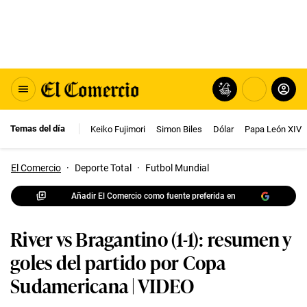
Temas del día
Keiko Fujimori
Simon Biles
Dólar
Papa León XIV
El Comercio
·
Deporte Total
·
Futbol Mundial
Añadir El Comercio como fuente preferida en
River vs Bragantino (1-1): resumen y
goles del partido por Copa
Sudamericana | VIDEO