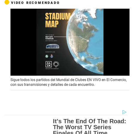
VIDEO RECOMENDADO
0
Sigue todos los partidos del Mundial de Clubes EN VIVO en El Comercio,
o
con sus transmisiones y detalles de cada encuentro.
f
4
1
s
e
c
o
n
d
s