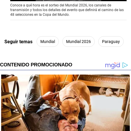
0
Conoce a qué hora es el sorteo del Mundial 2026, los canales de
o
transmisión y todos los detalles del evento que definirá el camino de las
f
48 selecciones en la Copa del Mundo.
4
1
s
e
c
o
Seguir temas
Mundial
Mundial 2026
Paraguay
n
d
s