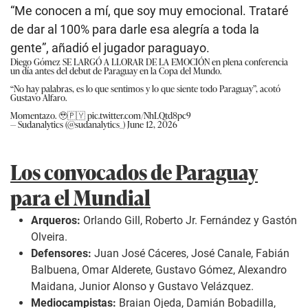
“Me conocen a mí, que soy muy emocional. Trataré
de dar al 100% para darle esa alegría a toda la
gente”, añadió el jugador paraguayo.
Diego Gómez SE LARGÓ A LLORAR DE LA EMOCIÓN en plena conferencia
un día antes del debut de Paraguay en la Copa del Mundo.
“No hay palabras, es lo que sentimos y lo que siente todo Paraguay”, acotó
Gustavo Alfaro.
Momentazo. 🥹🇵🇾
pic.twitter.com/NhLQtd8pc9
— Sudanalytics (@sudanalytics_)
June 12, 2026
Los convocados de Paraguay
para el Mundial
Arqueros:
Orlando Gill, Roberto Jr. Fernández y Gastón
Olveira.
Defensores:
Juan José Cáceres, José Canale, Fabián
Balbuena, Omar Alderete, Gustavo Gómez, Alexandro
Maidana, Junior Alonso y Gustavo Velázquez.
Mediocampistas:
Braian Ojeda, Damián Bobadilla,