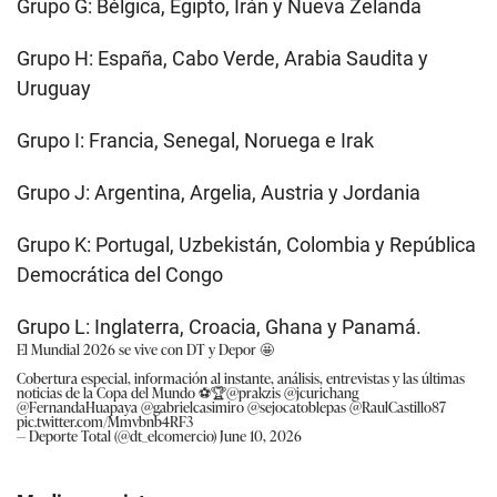
Grupo G: Bélgica, Egipto, Irán y Nueva Zelanda
Grupo H: España, Cabo Verde, Arabia Saudita y
Uruguay
Grupo I: Francia, Senegal, Noruega e Irak
Grupo J: Argentina, Argelia, Austria y Jordania
Grupo K: Portugal, Uzbekistán, Colombia y República
Democrática del Congo
Grupo L: Inglaterra, Croacia, Ghana y Panamá.
El Mundial 2026 se vive con DT y Depor 🤩
Cobertura especial, información al instante, análisis, entrevistas y las últimas
noticias de la Copa del Mundo ⚽️🏆
@prakzis
@jcurichang
@FernandaHuapaya
@gabrielcasimiro
@sejocatoblepas
@RaulCastillo87
pic.twitter.com/Mmvbnb4RF3
— Deporte Total (@dt_elcomercio)
June 10, 2026