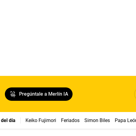
Pregúntale a Merlín IA
del día
Keiko Fujimori
Feriados
Simon Biles
Papa Leó