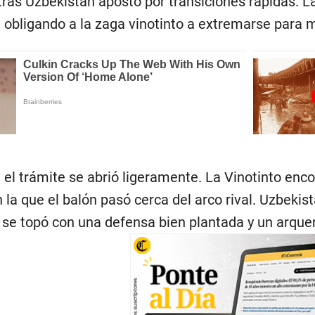
ras Uzbekistán apostó por transiciones rápidas. La
 obligando a la zaga vinotinto a extremarse para m
el trámite se abrió ligeramente. La Vinotinto enc
n la que el balón pasó cerca del arco rival. Uzbeki
o se topó con una defensa bien plantada y un arquer