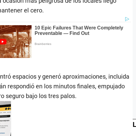
 ocasión más peligrosa de los locales llegó
antener el cero.
ontró espacios y generó aproximaciones, incluida
stán respondió en los minutos finales, empujado
o seguro bajo los tres palos.
L