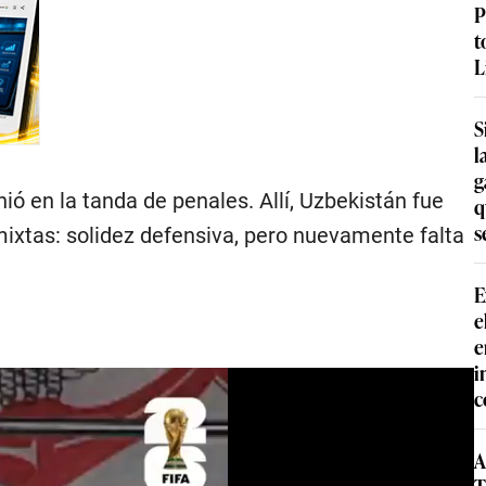
P
t
L
S
l
g
inió en la tanda de penales. Allí, Uzbekistán fue
q
s
ixtas: solidez defensiva, pero nuevamente falta
E
e
e
i
c
A
T