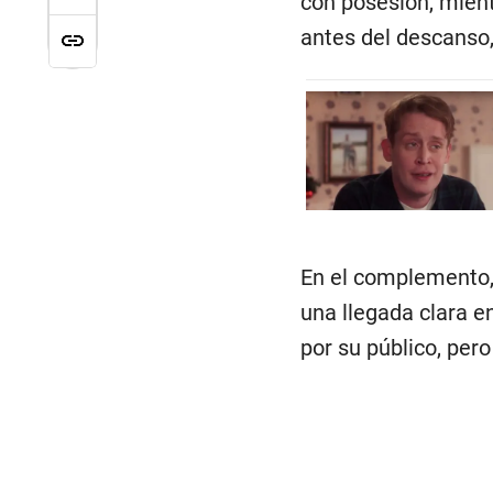
con posesión, mient
antes del descanso,
En el complemento, 
una llegada clara e
por su público, per