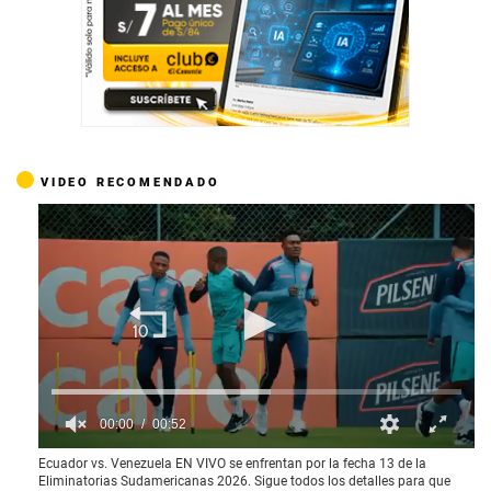
VIDEO RECOMENDADO
00:00
00:52
0
Ecuador vs. Venezuela EN VIVO se enfrentan por la fecha 13 de la
o
Eliminatorias Sudamericanas 2026. Sigue todos los detalles para que
f