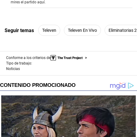
mires el partido aquí.
5
2
s
e
c
o
Seguir temas
Televen
Televen En Vivo
Eliminatorias 
n
d
s
Conforme a los criterios de
Tipo de trabajo:
Noticias