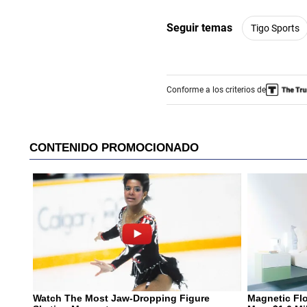
u
m
e
Seguir temas
Tigo Sports
9
0
%
Conforme a los criterios de