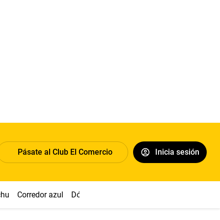
Pásate al Club El Comercio
Inicia sesión
chu
Corredor azul
Dólar
Congreso
Nasca
Acuña
Toled