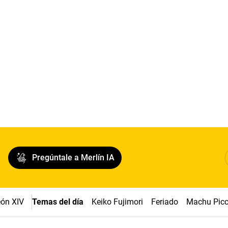
Pregúntale a Merlín IA
ón XIV
Temas del día
Keiko Fujimori
Feriado
Machu Pic