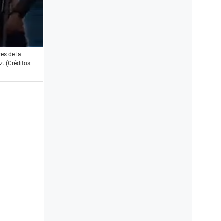
res de la
z. (Créditos: