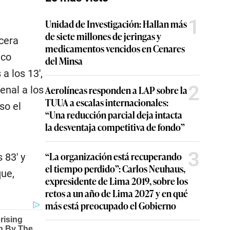
1
Unidad de Investigación: Hallan más
de siete millones de jeringas y
rcera
medicamentos vencidos en Cenares
ico
del Minsa
a los 13′,
2
Aerolíneas responden a LAP sobre la
enal a los
TUUA a escalas internacionales:
so el
“Una reducción parcial deja intacta
la desventaja competitiva de fondo”
3
“La organización está recuperando
 83′ y
el tiempo perdido”: Carlos Neuhaus,
que,
expresidente de Lima 2019, sobre los
retos a un año de Lima 2027 y en qué
más está preocupado el Gobierno