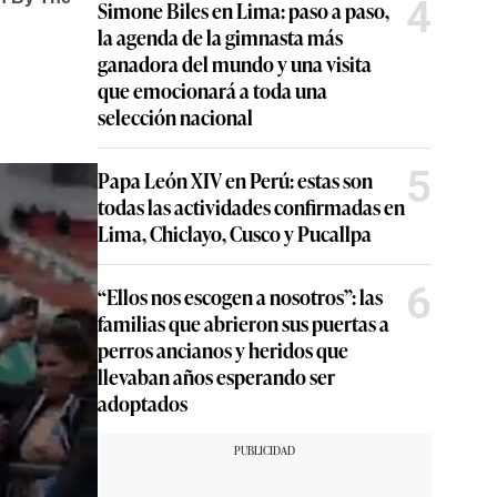
4
Simone Biles en Lima: paso a paso,
la agenda de la gimnasta más
ganadora del mundo y una visita
que emocionará a toda una
selección nacional
5
Papa León XIV en Perú: estas son
todas las actividades confirmadas en
Lima, Chiclayo, Cusco y Pucallpa
6
“Ellos nos escogen a nosotros”: las
familias que abrieron sus puertas a
perros ancianos y heridos que
llevaban años esperando ser
adoptados