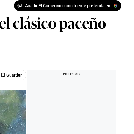
Añadir El Comercio como fuente preferida en
el clásico paceño
Guardar