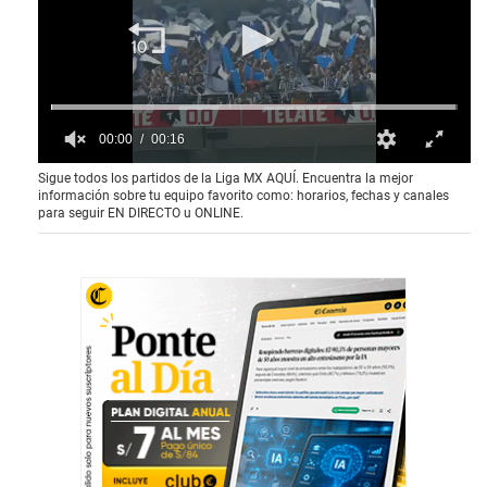
00:00
00:16
0
Sigue todos los partidos de la Liga MX AQUÍ. Encuentra la mejor
o
información sobre tu equipo favorito como: horarios, fechas y canales
f
para seguir EN DIRECTO u ONLINE.
1
5
s
e
c
o
n
d
s