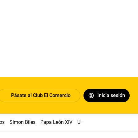
Pásate al Club El Comercio
Inicia sesión
os
Simon Biles
Papa León XIV
U vs Cristal
Dólar
Congr