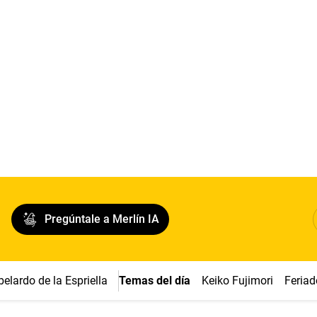
Pregúntale a Merlín IA
belardo de la Espriella
Temas del día
Keiko Fujimori
Feriad