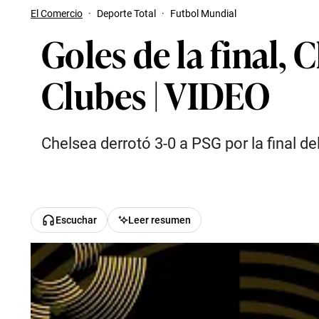
El Comercio
·
Deporte Total
·
Futbol Mundial
Goles de la final, 
Clubes | VIDEO
Chelsea derrotó 3-0 a PSG por la final d
Escuchar
Leer resumen