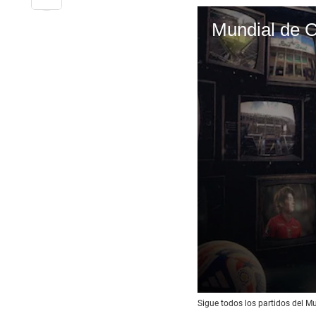
00:
0
Sigue todos los partidos del M
s