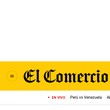
Perú vs Venezuela
A
EN VIVO