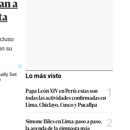
an a
ta
ncluso
on su
Lo más visto
1
Papa León XIV en Perú: estas son
todas las actividades confirmadas en
Lima, Chiclayo, Cusco y Pucallpa
2
Simone Biles en Lima: paso a paso,
la agenda de la gimnasta más