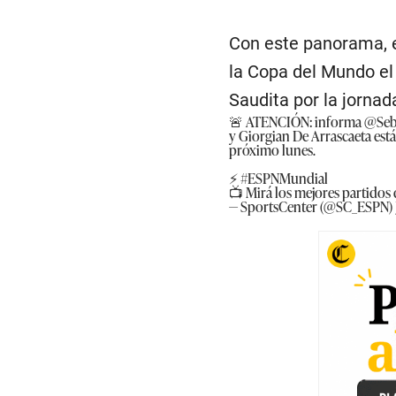
Con este panorama, el
la Copa del Mundo el
Saudita por la jornad
🚨 ATENCIÓN: informa
@Seb
y Giorgian De Arrascaeta es
próximo lunes.
⚡
#ESPNMundial
📺 Mirá los mejores partidos 
— SportsCenter (@SC_ESPN)