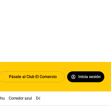
Pásate al Club El Comercio
Inicia sesión
chu
Corredor azul
Dólar
Congreso
Nasca
Acuña
Toled