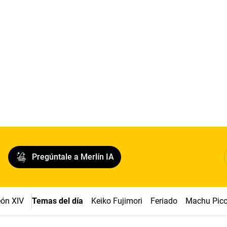
Pregúntale a Merlín IA
ón XIV
Temas del día
Keiko Fujimori
Feriado
Machu Pic