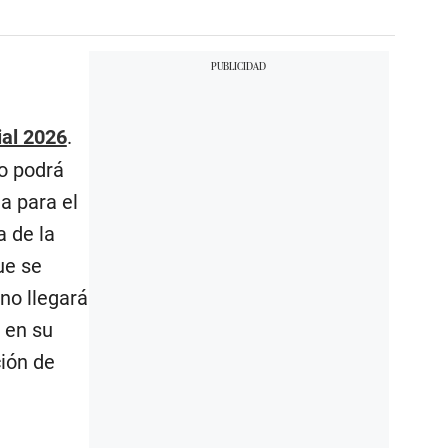
al 2026
.
no podrá
a para el
a de la
ue se
no llegará
 en su
ción de