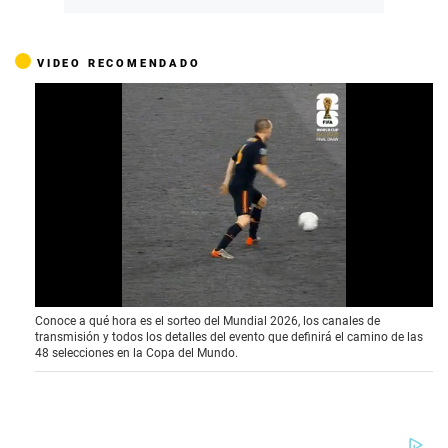
VIDEO RECOMENDADO
0
Conoce a qué hora es el sorteo del Mundial 2026, los canales de
o
transmisión y todos los detalles del evento que definirá el camino de las
f
48 selecciones en la Copa del Mundo.
4
1
s
e
c
o