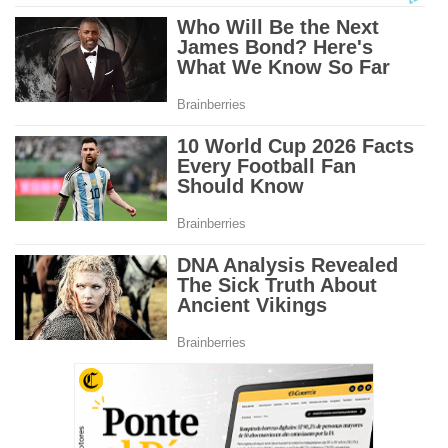
n
d
s