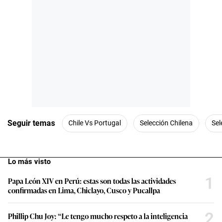
Seguir temas
Chile Vs Portugal
Selección Chilena
Sel
Lo más visto
1
Papa León XIV en Perú: estas son todas las actividades
confirmadas en Lima, Chiclayo, Cusco y Pucallpa
2
Phillip Chu Joy: “Le tengo mucho respeto a la inteligencia