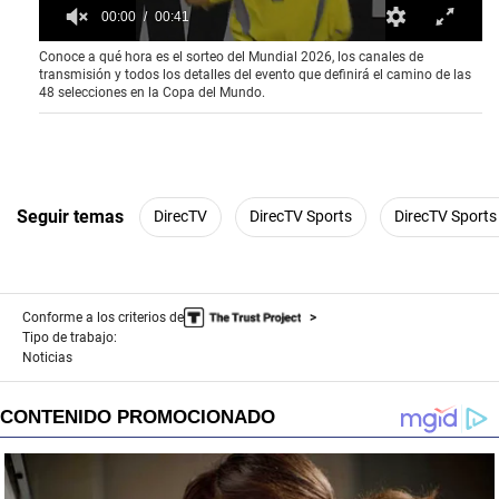
00:00
00:41
0
Conoce a qué hora es el sorteo del Mundial 2026, los canales de
o
transmisión y todos los detalles del evento que definirá el camino de las
f
48 selecciones en la Copa del Mundo.
4
1
s
e
c
o
n
Seguir temas
DirecTV
DirecTV Sports
DirecTV Sports
d
s
Conforme a los criterios de
Tipo de trabajo:
Noticias