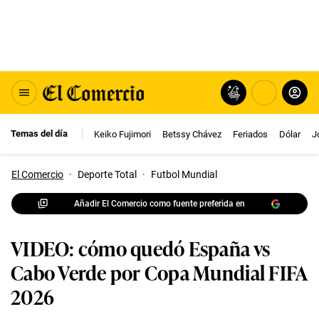
Temas del día
Keiko Fujimori
Betssy Chávez
Feriados
Dólar
J
El Comercio
·
Deporte Total
·
Futbol Mundial
Añadir El Comercio como fuente preferida en
VIDEO: cómo quedó España vs
Cabo Verde por Copa Mundial FIFA
2026