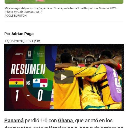
Mira lo mejor del partido de Panamá vs. Ghana por la fecha 1 del Grupo L del Mundial 2026.
(Photo by Cole Burston / AFP)
/
COLE BURSTON
Por
Adrián Puga
17/06/2026, 08:21 p.m.
Play
Panamá
perdió 1-0 con
Ghana
, que anotó en los