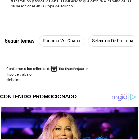
transmisión y todos los detalles del evento que definirá el camino de las
f
48 selecciones en la Copa del Mundo.
4
1
s
e
c
o
n
Seguir temas
Panamá Vs. Ghana
Selección De Panamá
d
s
Conforme a los criterios de
Tipo de trabajo:
Noticias