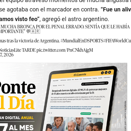
 el equipo atravesó momentos de mucha angustia 
se agotaba con el marcador en contra.
“Fue un ali
amos visto feo”
, agregó el astro argentino.
 MUCHA BRONCA POR EL PENAL ERRADO. SENTÍA QUE LE HABÍA
PORTANTE" 💬🇦🇷
mas tras la victoria de Argentina.
#MundialEnDSPORTS
#FIFAWorldC
ticiasLite
TARDE
pic.twitter.com/PnCNkhAjgM
 7, 2026