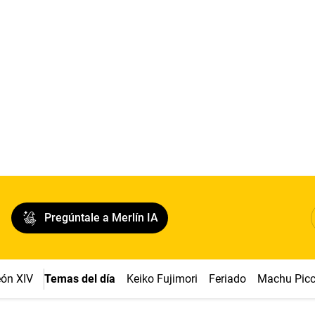
Pregúntale a Merlín IA
ón XIV
Temas del día
Keiko Fujimori
Feriado
Machu Pic