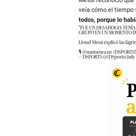
Messi reconoció que
veía cómo el tiempo 
todos, porque lo habí
"FUE UN DESAHOGO. TENÍA
GRUPO EN UN MOMENTO IM
Lionel Messi explicó las lágri
🎙️
@nanisenra
en
#DSPORTSNo
— DSPORTS (@DSports)
July