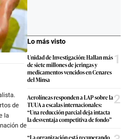
Lo más visto
1
Unidad de Investigación: Hallan más
de siete millones de jeringas y
medicamentos vencidos en Cenares
del Minsa
lista.
2
Aerolíneas responden a LAP sobre la
TUUA a escalas internacionales:
rtos de
“Una reducción parcial deja intacta
e la
la desventaja competitiva de fondo”
inación de
“La organización está recuperando