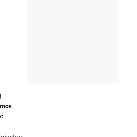
l
íamos
ó.