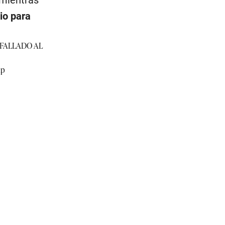
mientras
vio para
 FALLADO AL
up