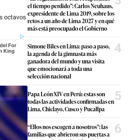
3
el tiempo perdido”: Carlos Neuhaus,
expresidente de Lima 2019, sobre los
s octavos
retos a un año de Lima 2027 y en qué
más está preocupado el Gobierno
4
Simone Biles en Lima: paso a paso,
la agenda de la gimnasta más
ganadora del mundo y una visita
que emocionará a toda una
selección nacional
5
Papa León XIV en Perú: estas son
todas las actividades confirmadas en
Lima, Chiclayo, Cusco y Pucallpa
6
“Ellos nos escogen a nosotros”: las
familias que abrieron sus puertas a