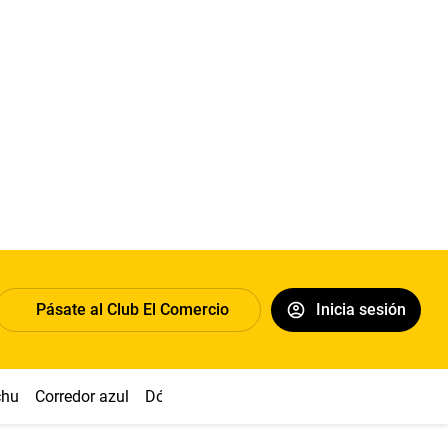
Pásate al Club El Comercio
Inicia sesión
chu
Corredor azul
Dólar
Congreso
Nasca
Acuña
Toled