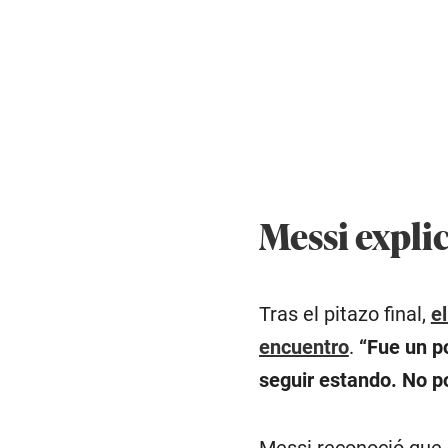
Messi explic
Tras el pitazo final,
e
encuentro
.
“Fue un p
seguir estando. No p