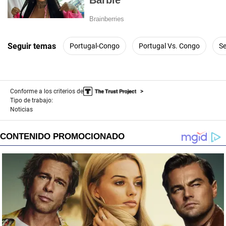
Seguir temas
Portugal-Congo
Portugal Vs. Congo
Se
Conforme a los criterios de
Tipo de trabajo:
Noticias