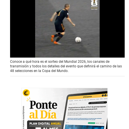
0
Conoce a qué hora es el sorteo del Mundial 2026, los canales de
o
transmisión y todos los detalles del evento que definirá el camino de las
f
48 selecciones en la Copa del Mundo.
4
1
s
e
c
o
n
d
s