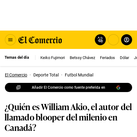
Temas del día
Keiko Fujimori
Betssy Chávez
Feriados
Dólar
J
El Comercio
·
Deporte Total
·
Futbol Mundial
Añadir El Comercio como fuente preferida en
¿Quién es William Akio, el autor del
llamado blooper del milenio en
Canadá?