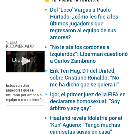
TE PUEDE INTERESAR
Del ‘Loco’ Vargas a Paolo
Hurtado: ¿cómo les fue a los
últimos jugadores que
regresaron al equipo de sus
amores?
VIDEO
RECOMENDADO
“No le ata los cordones a
Izquierdoz”: Liberman cuestionó
Diez jugadores que se tatuaron por amor a la camiseta
a Carlos Zambrano
Erik Ten Hag, DT del United,
0
sobre Cristiano Ronaldo: “No
seconds
of
me ha dicho que se quiera ir”
Estos son diez
3
jugadores que se
minutes,
Igor, el primer juez de la FIFA en
taturaon por amor a su
50
equipo o a su selección.
declararse homosexual: “Soy
seconds
árbitro y soy gay”
Haaland revela idolatría por el
‘Kun’ Agüero: “Tengo muchas
camisetas suyas en casa” |