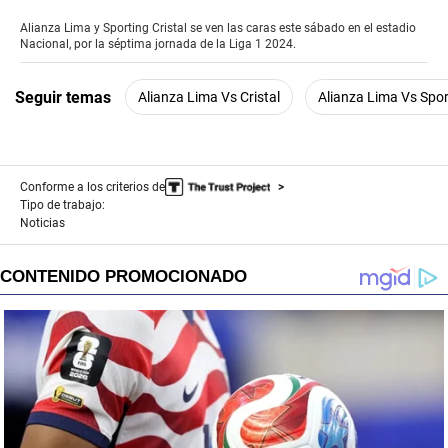
seconds
of
Alianza Lima y Sporting Cristal se ven las caras este sábado en el estadio
1
Nacional, por la séptima jornada de la Liga 1 2024.
minute,
49
seconds
Seguir temas
Alianza Lima Vs Cristal
Alianza Lima Vs Sport
Conforme a los criterios de
Tipo de trabajo:
Noticias