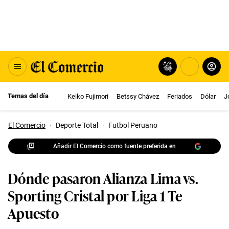
Temas del día
Keiko Fujimori
Betssy Chávez
Feriados
Dólar
J
El Comercio
·
Deporte Total
·
Futbol Peruano
Añadir El Comercio como fuente preferida en
Dónde pasaron Alianza Lima vs.
Sporting Cristal por Liga 1 Te
Apuesto