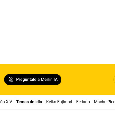
Pregúntale a Merlín IA
ón XIV
Temas del día
Keiko Fujimori
Feriado
Machu Pic