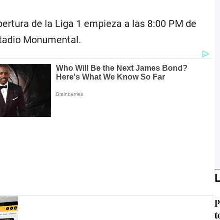
pertura de la Liga 1 empieza a las 8:00 PM de
estadio Monumental.
L
P
t