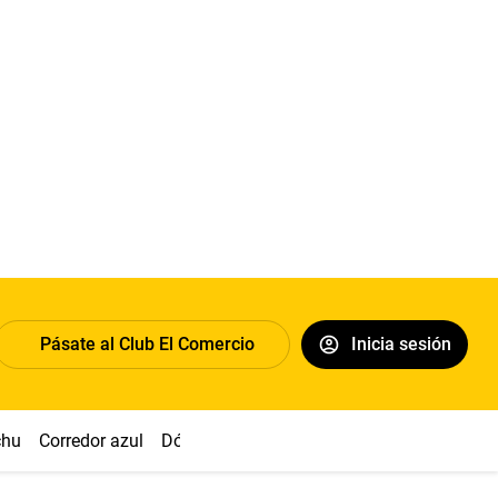
Pásate al Club El Comercio
Inicia sesión
chu
Corredor azul
Dólar
Congreso
Nasca
Acuña
Toled