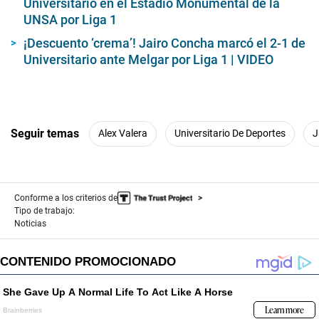
Universitario en el Estadio Monumental de la
UNSA por Liga 1
¡Descuento ‘crema’! Jairo Concha marcó el 2-1 de
Universitario ante Melgar por Liga 1 | VIDEO
Seguir temas
Alex Valera
Universitario De Deportes
J
Conforme a los criterios de
Tipo de trabajo:
Noticias