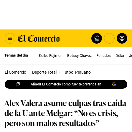
Temas del día
Keiko Fujimori
Betssy Chávez
Feriados
Dólar
J
El Comercio
·
Deporte Total
·
Futbol Peruano
Añadir El Comercio como fuente preferida en
Alex Valera asume culpas tras caída
de la U ante Melgar: “No es crisis,
pero son malos resultados”