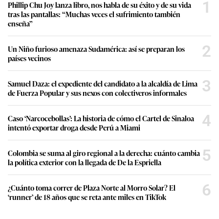
1
Phillip Chu Joy lanza libro, nos habla de su éxito y de su vida
tras las pantallas: “Muchas veces el sufrimiento también
enseña”
2
Un Niño furioso amenaza Sudamérica: así se preparan los
países vecinos
3
Samuel Daza: el expediente del candidato a la alcaldía de Lima
de Fuerza Popular y sus nexos con colectiveros informales
4
Caso ‘Narcocebollas’: La historia de cómo el Cartel de Sinaloa
intentó exportar droga desde Perú a Miami
5
Colombia se suma al giro regional a la derecha: cuánto cambia
la política exterior con la llegada de De la Espriella
6
¿Cuánto toma correr de Plaza Norte al Morro Solar? El
‘runner’ de 18 años que se reta ante miles en TikTok