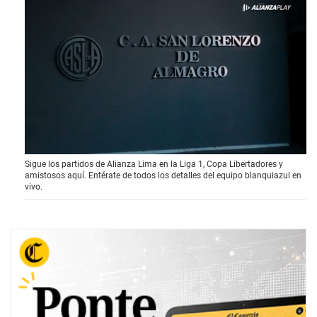
0
Sigue los partidos de Alianza Lima en la Liga 1, Copa Libertadores y
o
amistosos aquí. Entérate de todos los detalles del equipo blanquiazul en
f
vivo.
1
m
i
n
u
t
e
,
1
s
e