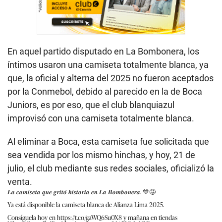
En aquel partido disputado en La Bombonera, los
íntimos usaron una camiseta totalmente blanca, ya
que, la oficial y alterna del 2025 no fueron aceptados
por la Conmebol, debido al parecido en la de Boca
Juniors, es por eso, que el club blanquiazul
improvisó con una camiseta totalmente blanca.
Al eliminar a Boca, esta camiseta fue solicitada que
sea vendida por los mismo hinchas, y hoy, 21 de
julio, el club mediante sus redes sociales, oficializó la
venta.
𝑳𝒂 𝒄𝒂𝒎𝒊𝒔𝒆𝒕𝒂 𝒒𝒖𝒆 𝒈𝒓𝒊𝒕𝒐́ 𝒉𝒊𝒔𝒕𝒐𝒓𝒊𝒂 𝒆𝒏 𝑳𝒂 𝑩𝒐𝒎𝒃𝒐𝒏𝒆𝒓𝒂. 💙🤩
Ya está disponible la camiseta blanca de Alianza Lima 2025.
Consíguela hoy en
https://t.co/gaWQ6Su0X8
y mañana en tiendas