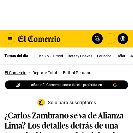
Temas del día
Keiko Fujimori
Betssy Chávez
Feriados
Dólar
J
El Comercio
·
Deporte Total
·
Futbol Peruano
Añadir El Comercio como fuente preferida en
Solo para suscriptores
¿Carlos Zambrano se va de Alianza
Lima? Los detalles detrás de una