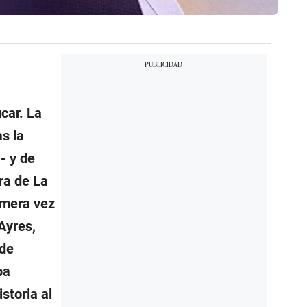
car. La
as la
- y de
ra de La
imera vez
Ayres,
 de
pa
storia al