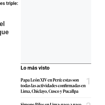
es triple:
el
que
Lo más visto
1
Papa León XIV en Perú: estas son
todas las actividades confirmadas en
Lima, Chiclayo, Cusco y Pucallpa
Simone Biles en Lima: paso a paso,