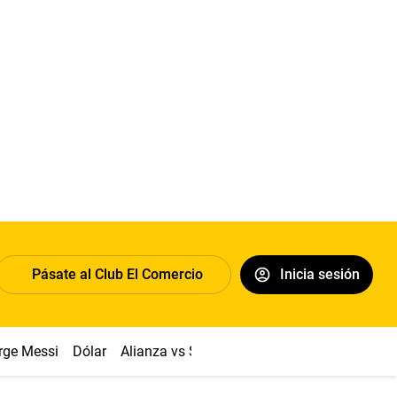
Pásate al Club El Comercio
Inicia sesión
rge Messi
Dólar
Alianza vs Sport Boys
Papa León XIV
Co