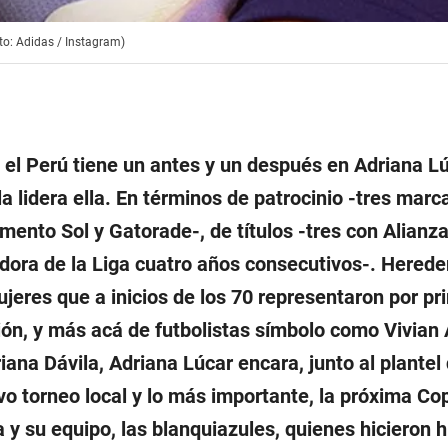
to: Adidas / Instagram)
 el Perú tiene un antes y un después en Adriana Lú
la lidera ella. En términos de patrocinio -tres marc
mento Sol y Gatorade-, de títulos -tres con Alianza
ora de la Liga cuatro años consecutivos-. Herede
jeres que a inicios de los 70 representaron por pr
ión, y más acá de futbolistas símbolo como Vivian 
iana Dávila, Adriana Lúcar encara, junto al plantel
vo torneo local y lo más importante, la próxima Co
 y su equipo, las blanquiazules, quienes hicieron hi