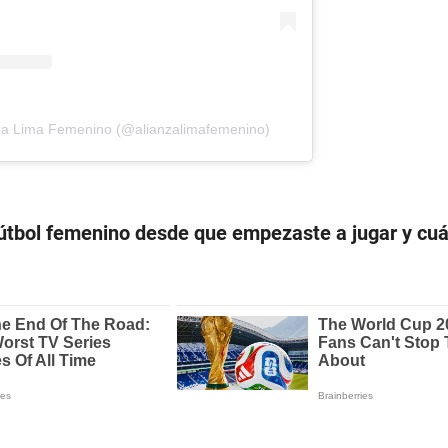
nza Lima Femenino (@alianzalimafemenino)
útbol femenino desde que empezaste a jugar y cu