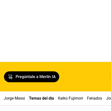
Pregúntale a Merlín IA
Jorge Messi
Temas del día
Keiko Fujimori
Feriados
Jo